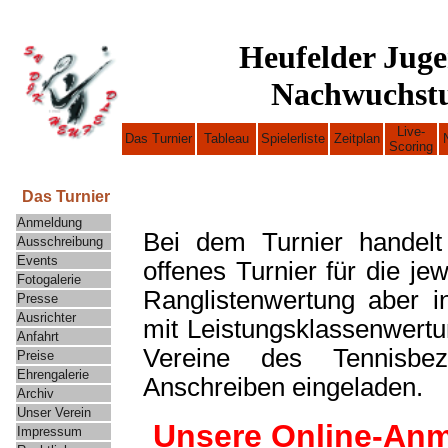
Heufelder Jug
Nachwuchstu
Live-
Das Turnier
Tableau
Spielerliste
Zeitplan
Scoring
Das Turnier
Anmeldung
Bei dem Turnier handelt
Ausschreibung
Events
offenes Turnier für die je
Fotogalerie
Ranglistenwertung aber i
Presse
Ausrichter
mit Leistungsklassenwertu
Anfahrt
Vereine des Tennisbez
Preise
Ehrengalerie
Anschreiben eingeladen.
Archiv
Unser Verein
Unsere Online-Anme
I
mpressum