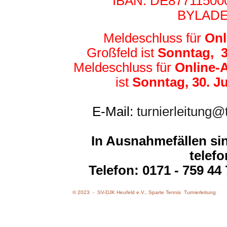
IBAN: DE877115000
BYLAD
Meldeschluss für
Onl
Großfeld ist
Sonn
tag, 3
Meldeschluss für
Online
ist
Sonntag, 30. Ju
E-Mail:
turnierleitung@
In Ausnahmefällen s
telefo
Telefon: 0171 - 759 44
© 2023 - SV-DJK Heufeld e.V., Sparte Tennis
Turnierleitung