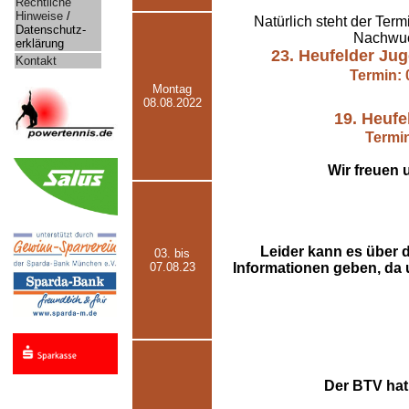
Rechtliche
Hinweise
/
Natürlich steht der Ter
Datenschutz-
Nachwuch
erklärung
23. Heufelder Ju
Kontakt
Termin: 
Montag
08.08.2022
19. Heufe
Termin
Wir freuen 
Leider kann es über d
03. bis
07.08.23
Informationen geben, da u
Der BTV hat