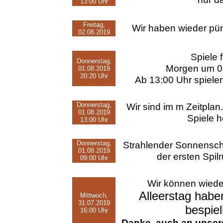
13:00 Uhr
Freitag,
Wir haben wieder pü
02.08.2019
Spiele 
Donnerstag,
Morgen um 09
01.08.2019
20:20 Uhr
Ab 13:00 Uhr spiele
Donnerstag,
Wir sind im m Zeitpla
01.08.2019
Spiele h
13:00 Uhr
Donnerstag,
Strahlender Sonnensche
01.08.2019
der ersten Spil
09:00 Uhr
Wir können wieder
Alleerstag habe
Mittwoch,
31.07.2019
bespie
16:00 Uhr
Danke, auch an unsere