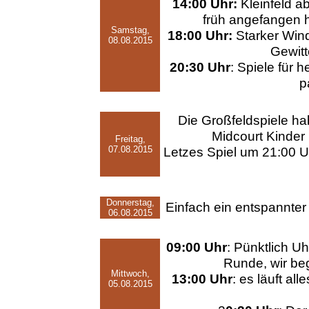
14:00 Uhr:
Kleinfeld a
früh angefangen h
Samstag,
18:00 Uhr:
Starker Wind
08.08.2015
Gewitt
20:30 Uhr
: Spiele für 
p
Die Großfeldspiele h
Midcourt Kinde
Freitag,
07.08.2015
Letzes Spiel um 21:00 U
Donnerstag,
Einfach ein entspannter 
06.08.2015
09:00 Uhr
: Pünktlich Uh
Runde, wir be
Mittwoch,
13:00 Uhr
: es läuft all
05.08.2015