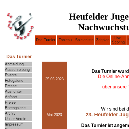
Heufelder Jug
Nachwuchstu
Live-
Das Turnier
Tableau
Spielerliste
Zeitplan
Scoring
Das Turnier
Anmeldung
Ausschreibung
Das Turnier wur
Events
Die Online-An
25.05.2023
Fotogalerie
Presse
über unsere T
Ausrichter
Anfahrt
Preise
Ehrengalerie
Wir sind bei 
Archiv
23. Heufelder Ju
Mai 2023
Unser Verein
I
mpressum
Das Turnier ist angem