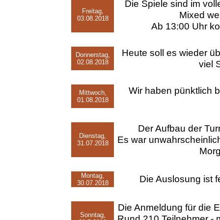
Die Spiele sind im vol
Freitag,
Mixed wer
03.08.2018
Ab 13:00 Uhr k
Heute soll es wieder ü
Donnerstag,
02.08.2018
viel 
Wir haben pünktlich b
Mittwoch,
01.08.2018
Der Aufbau der Tur
Dienstag,
Es war unwahrscheinlich 
31.07.2018
Morg
Montag,
Die Auslosung ist fe
30.07.2018
Die Anmeldung für die E
Sonntag,
Rund 210 Teilnehmer - m