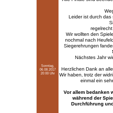
Weg
Leider ist durch das
S
regelrecht
Wir wollten den Spiel
nochmal nach Heufeld
Siegerehrungen fanden 
Nächstes Jahr wir
Sonntag,
Herzlichen Dank an all
06.08.2017
20:00 Uhr
Wir haben, trotz der wid
einmal ein seh
Vor allem bedanken wi
während der Spiel
Durchführung und 