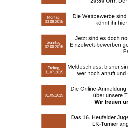
2
0:30 Uhr
: Der
Die Wettbewerbe sind a
Montag,
03.08.2015
könnt ihr hie
Jetzt sind es doch n
Sonntag,
Einzelwett-bewerben g
02.08.2015
F
Meldeschluss, bisher s
Freitag,
31.07.2015
wer noch anruft und
Die Online-Anmeldung 
über unsere T
01.05.2015
Wir freuen u
Das 16. Heufelder Juge
LK-Turnier an